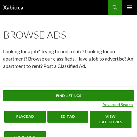
Przejdź
Szukaj
Xabitica
do
MENU
treści
GŁÓWN
BROWSE ADS
Looking for a job? Trying to find a date? Looking for an
apartment? Browse our classifieds. Have a job to advertise? An
apartment to rent? Post a Classified Ad.
Search
for:
Advanced Search
PLACE AD
EDIT AD
VIEW
CATEGORIES
SEARCH ADS