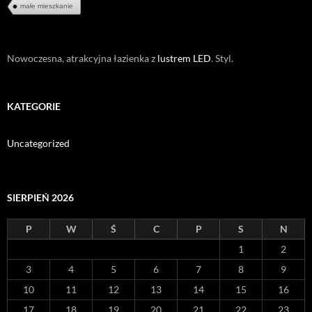
małe mieszkanie
Nowoczesna, atrakcyjna łazienka z
lustrem LED
. Styl.
KATEGORIE
Uncategorized
SIERPIEŃ 2026
P
W
Ś
C
P
S
N
1
2
3
4
5
6
7
8
9
10
11
12
13
14
15
16
17
18
19
20
21
22
23