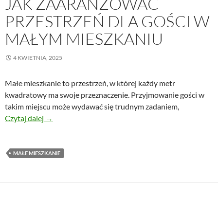
JAK ZAARANŻOWAĆ
PRZESTRZEŃ DLA GOŚCI W
MAŁYM MIESZKANIU
4 KWIETNIA, 2025
Małe mieszkanie to przestrzeń, w której każdy metr
kwadratowy ma swoje przeznaczenie. Przyjmowanie gości w
takim miejscu może wydawać się trudnym zadaniem,
Jak zaaranżować przestrzeń dla gości w małym mies
Czytaj dalej
→
MAŁE MIESZKANIE