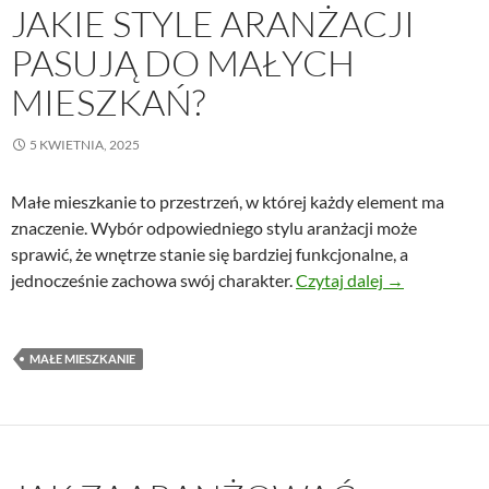
JAKIE STYLE ARANŻACJI
PASUJĄ DO MAŁYCH
MIESZKAŃ?
5 KWIETNIA, 2025
Małe mieszkanie to przestrzeń, w której każdy element ma
znaczenie. Wybór odpowiedniego stylu aranżacji może
sprawić, że wnętrze stanie się bardziej funkcjonalne, a
Jakie style a
jednocześnie zachowa swój charakter.
Czytaj dalej
→
MAŁE MIESZKANIE